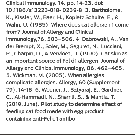
Clinical Immunology, 14, pp. 14-23. doi:
10.1186/s13223-018- 0239-8. 3. Bartholome,
K., Kissler, W., Baer, H., Kopietz Schulte, E., &
Wahn, U. (1985). Where does cat allergen 1 come
from? Journal of Allergy and Clinical
Immunology,76, 503–506. 4. Dabrowski, A., Van
der Brempt, X., Soler, M., Seguret, N., Lucciani,
P., Charpin, D., & Vervloet, D. (1990). Cat skin as
an important source of Fel d1 allergen. Journal of
Allergy and Clinical Immunology, 86, 462–465.
5. Wickman, M. (2005). When allergies
complicate allergies. Allergy, 60 (Supplement
79), 14-18. 6. Wedner, J., Satyaraj, E., Gardner,
C., Al-Hammadi, N., Sherrill, S., & Mantia, T.
(2019, June). Pilot study to determine effect of
feeding cat food made with egg product
containing anti-Fel d1 antibo