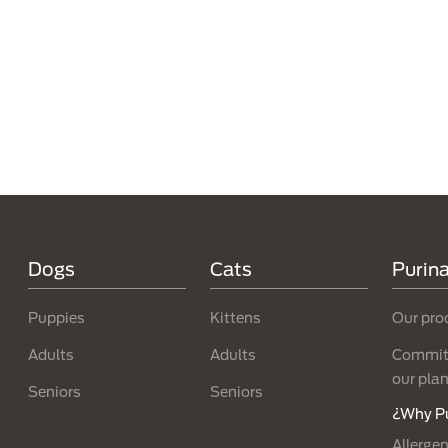
Menú Footer Purina
Dogs
Cats
Purin
Puppies
Kittens
Our pro
Adults
Adults
Committ
our pla
Seniors
Seniors
¿Why P
Allergen