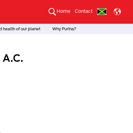
Home
Contact
 health of our planet
Why Purina?
 A.C.