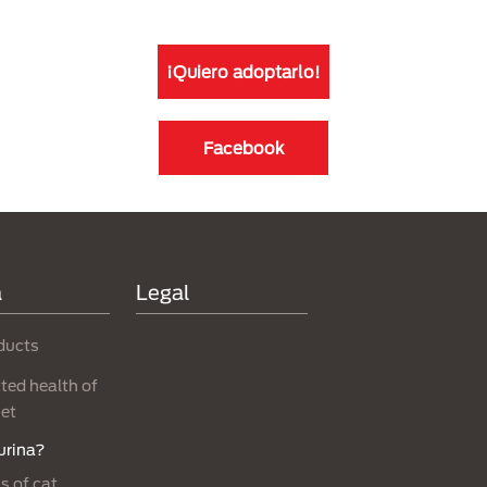
¡Quiero adoptarlo!
Facebook
a
Legal
ducts
ed health of
net
urina?
s of cat