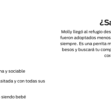
¿S
Molly llegó al refugio d
fueron adoptados menos e
siempre. Es una perrita m
besos y buscará tu compa
cor
na y sociable
asitada y con todas sus
gó siendo bebé