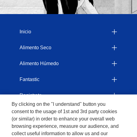
Menu Footer Felix
Inicio
Alimento Seco
Alimento Húmedo
Fantastic
Registrate
By clicking on the "I understand" button you
Comprometidos con el Planeta
consent to the usage of 1st and 3rd party cookies
(or similar) in order to enhance your overall web
browsing experience, measure our audience, and
Legales
collect useful information to allow us and our