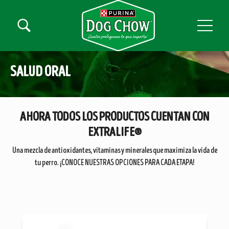
Skip to main content
Menú secundario Dog Chow
Menú Principal Dog Chow
SALUD ORAL
AHORA TODOS LOS PRODUCTOS CUENTAN CON
EXTRALIFE®
Una mezcla de antioxidantes, vitaminas y minerales que maximiza la vida de
tu perro. ¡CONOCE NUESTRAS OPCIONES PARA CADA ETAPA!