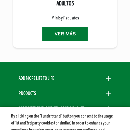
ADULTOS
Minis y Pequeños
VER MÁS
Menu Footer Dogchow
ADD MORE LIFE TO LIFE
PRODUCTS
COMMITED TO THE HEALTH OF OUR PLANET
By clicking on the "I understand" button you consent to the usage
of 1st and 3rd party cookies (or similar) in order to enhance your
LEGALS