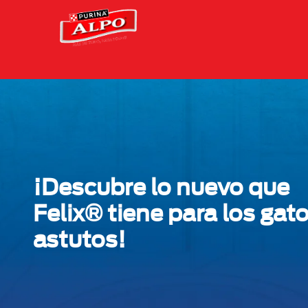
Skip to main content
Menu Secundario Alpo
¡Descubre lo nuevo que
Felix® tiene para los gat
astutos!